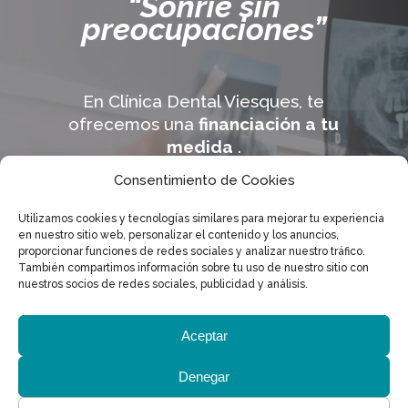
“Sonríe sin
preocupaciones”
En Clínica Dental Viesques, te
ofrecemos una
financiación a tu
medida
.
Consentimiento de Cookies
Saber más
Utilizamos cookies y tecnologías similares para mejorar tu experiencia
en nuestro sitio web, personalizar el contenido y los anuncios,
proporcionar funciones de redes sociales y analizar nuestro tráfico.
También compartimos información sobre tu uso de nuestro sitio con
nuestros socios de redes sociales, publicidad y análisis.
AVISO LEGAL
POLÍTICA DE COOKIES
Aceptar
POLITICA DE PRIVACIDAD
Denegar